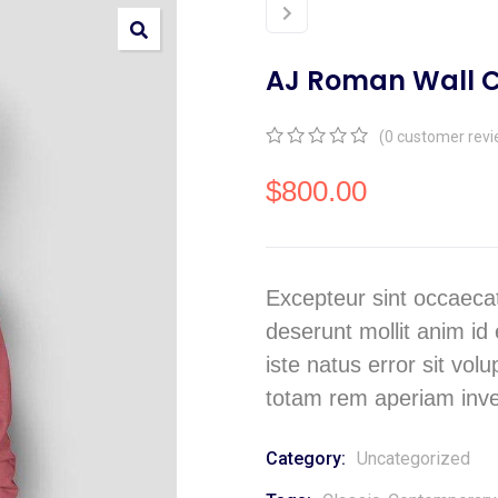
AJ Roman Wall C
(
0
customer revi
0
5
0
out
$
800.00
of
based
on
customer
ratings
Excepteur sint occaecat
deserunt mollit anim id
iste natus error sit v
totam rem aperiam inve
Category:
Uncategorized