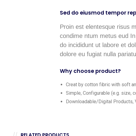
Sed do eiusmod tempor rep
Proin est elentesque risus 
condime ntum metus eud In m
do incididunt ut labore et do
dolore eu fugiat nulla pariatu
Why choose product?
Creat by cotton fibric with soft 
Simple, Configurable (e.g. size, co
Downloadable/Digital Products, V
RELATED PRODUCTS