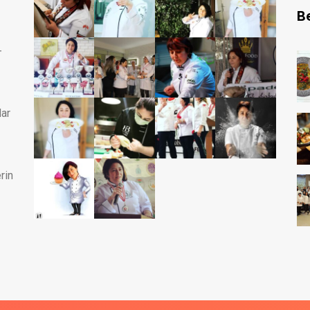
B
-
dar
rin