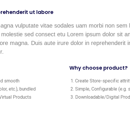
rehenderit ut labore
magna vulputate vitae sodales uam morbi non sem l
olestie sed consect etu Lorem ipsum dolor sit ame
lore magna. Duis aute irure dolor in reprehenderit in
r.
Why choose product?
and smooth
Create Store-specific attrit
lor, etc.), bundled
Simple, Configurable (e.g. s
irtual Products
Downloadable/Digital Produ