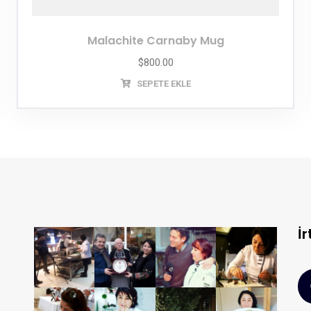
Malachite Carnaby Mug
$
800.00
SEPETE EKLE
İr