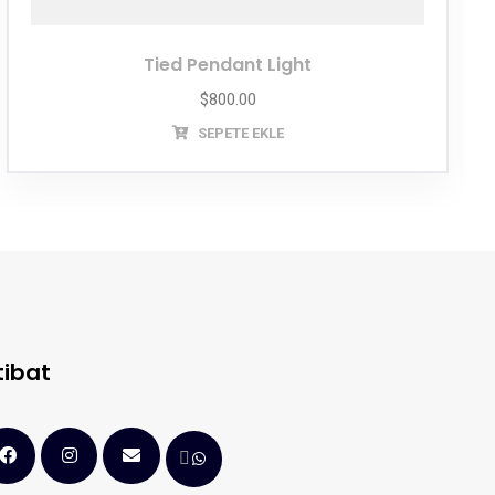
Tied Pendant Light
$
800.00
SEPETE EKLE
tibat